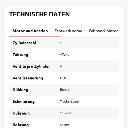
TECHNISCHE DATEN
Motor und Antrieb
Fahrwerk vorne
Fahrwerk hinten
B
Zylinderzahl
1
Taktung
4-Takt
Ventile pro Zylinder
4
Ventilsteuerung
OHC
Kühlung
flüssig
Schmierung
Trockensumpf
Hubraum
155 ccm
Bohrung
58 mm