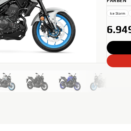
FARBEN
Ice Storm
6.94