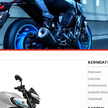
Tenere
WR12
700
World
Raid
KERNDAT
Hubraum
Leistung
Drehmoment
Gewicht fahrb
Tankinhalt