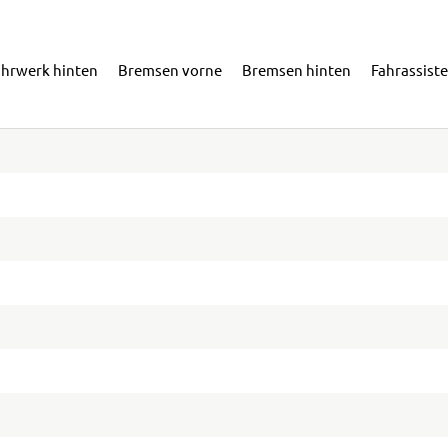
ahrwerk hinten
Bremsen vorne
Bremsen hinten
Fahrassist