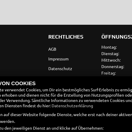
RECHTLICHES
ÖFFNUNGS
Montag:
AGB
Dienstag:
Impressum
Mittwoch:
Donnerstag:
Datenschutz
Freitag:
Disclaimer
Samstag:
 VON COOKIES
Sonntag:
Barrierefreiheit
e verwendet Cookies, um Dir ein bestmögliches Surf-Erlebnis zu ermög
erhoben und dienen nicht für die Erstellung von Nutzungsprofilen ode
Batteriegesetz
der Verwendung. Sämtliche Informationen zu verwendeten Cookies un
 Diensten findest du hier:
Datenschutzerklärung
Altölverordnung
n auf dieser Website folgende Dienste, welche erst nach deiner aktiv
 werden.
zu den jeweiligen Dienst an und klicke auf Übernehmen: