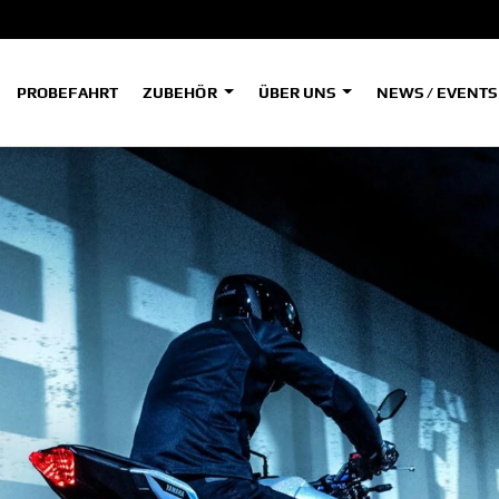
PROBEFAHRT
ZUBEHÖR
ÜBER UNS
NEWS / EVENT
ADVENTURE
A
A
HYPER NAKED
SPORT HERITAGE
Tenere
Tener
700
700
(Low
SPORT TOURING
SUPERSPORT
A2
A
Tenere
Tener
700
700
35kW
Rally
A
A1