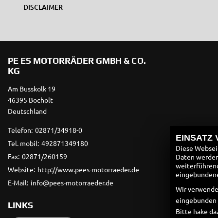
DISCLAIMER
PE ES MOTORRÄDER GMBH & CO.
KG
Am Busskolk 19
46395 Bocholt
Deutschland
Telefon:
02871/34918-0
EINSATZ
Tel. mobil:
492871349180
Diese Webseit
Fax:
02871/260159
Daten werden 
weiterführen
Website:
http://www.pees-motorraeder.de
eingebundenen
E-Mail:
info@pees-motorraeder.de
Wir verwende
eingebunden
LINKS
Bitte hake da