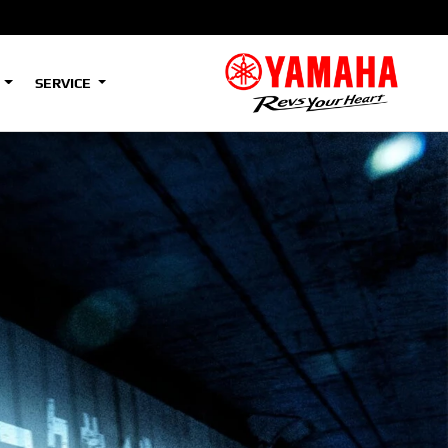
S
SERVICE
A2
e
Tenere
700
)
(Low)
35kW
A2
e
Tenere
700
Rally
35kW