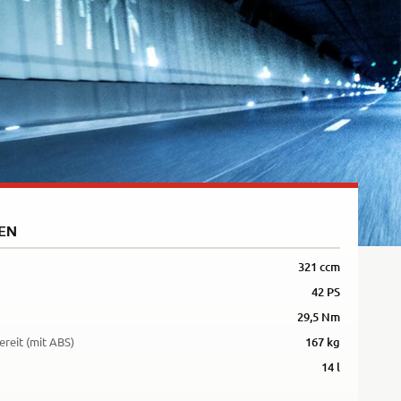
5R
EN
321 ccm
42 PS
29,5 Nm
ereit (mit ABS)
167 kg
14 l