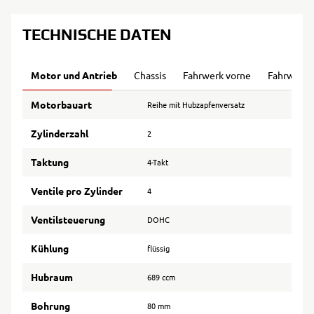
TECHNISCHE DATEN
Motor und Antrieb
Chassis
Fahrwerk vorne
Fahrwerk 
Motorbauart
Reihe mit Hubzapfenversatz
Zylinderzahl
2
Taktung
4-Takt
Ventile pro Zylinder
4
Ventilsteuerung
DOHC
Kühlung
flüssig
Hubraum
689 ccm
Bohrung
80 mm