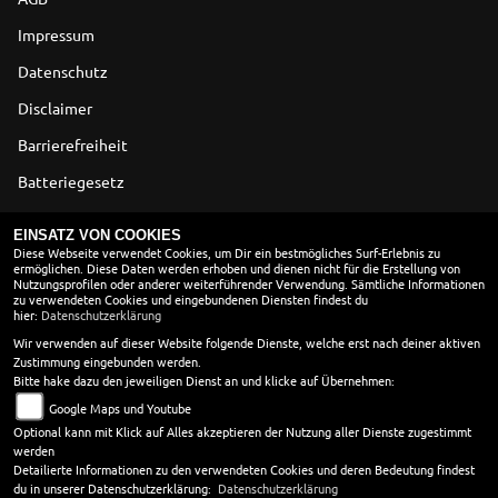
Impressum
Datenschutz
Disclaimer
Barrierefreiheit
Batteriegesetz
Altölverordnung
EINSATZ VON COOKIES
Diese Webseite verwendet Cookies, um Dir ein bestmögliches Surf-Erlebnis zu
ermöglichen. Diese Daten werden erhoben und dienen nicht für die Erstellung von
ÖFFNUNGSZEITEN
Nutzungsprofilen oder anderer weiterführender Verwendung. Sämtliche Informationen
zu verwendeten Cookies und eingebundenen Diensten findest du
Montag:
geschlossen
hier:
Datenschutzerklärung
Dienstag:
09:00 - 18:00
Wir verwenden auf dieser Website folgende Dienste, welche erst nach deiner aktiven
Zustimmung eingebunden werden.
Mittwoch:
09:00 - 18:00
Bitte hake dazu den jeweiligen Dienst an und klicke auf Übernehmen:
Donnerstag:
09:00 - 18:00
Google Maps und Youtube
Freitag:
09:00 - 18:00
Optional kann mit Klick auf Alles akzeptieren der Nutzung aller Dienste zugestimmt
Samstag:
09:00 - 14:00
werden
Sonntag:
geschlossen
Detailierte Informationen zu den verwendeten Cookies und deren Bedeutung findest
du in unserer Datenschutzerklärung:
Datenschutzerklärung