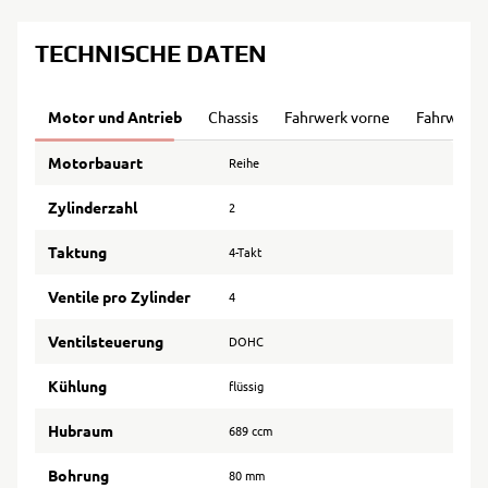
TECHNISCHE DATEN
Motor und Antrieb
Chassis
Fahrwerk vorne
Fahrwerk 
Motorbauart
Reihe
Zylinderzahl
2
Taktung
4-Takt
Ventile pro Zylinder
4
Ventilsteuerung
DOHC
Kühlung
flüssig
Hubraum
689 ccm
Bohrung
80 mm